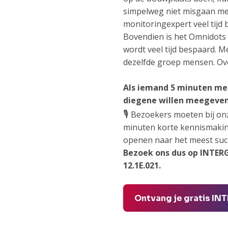
simpelweg niet misgaan me
monitoringexpert veel tijd
Bovendien is het Omnidots
wordt veel tijd bespaard. 
dezelfde groep mensen. Ove
Als iemand 5 minuten met 
diegene willen meegeve
🎙️
Bezoekers moeten bij on
minuten korte kennismaking
openen naar het meest succ
Bezoek ons dus op INTERGE
12.1E.021.
Ontvang je gratis IN