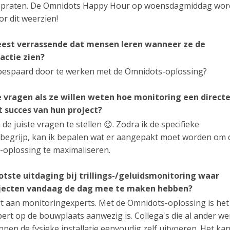
e praten. De Omnidots Happy Hour op woensdagmiddag wor
r dit weerzien!
eest verrassende dat mensen leren wanneer ze de
actie zien?
 bespaard door te werken met de Omnidots-oplossing?
vragen als ze willen weten hoe monitoring een direct
 succes van hun project?
e juiste vragen te stellen 😉. Zodra ik de specifieke
 begrijp, kan ik bepalen wat er aangepakt moet worden om 
-oplossing te maximaliseren.
otste uitdaging bij trillings-/geluidsmonitoring waar
jecten vandaag de dag mee te maken hebben?
ort aan monitoringexperts. Met de Omnidots-oplossing is het
pert op de bouwplaats aanwezig is. Collega's die al ander we
en de fysieke installatie eenvoudig zelf uitvoeren. Het ka