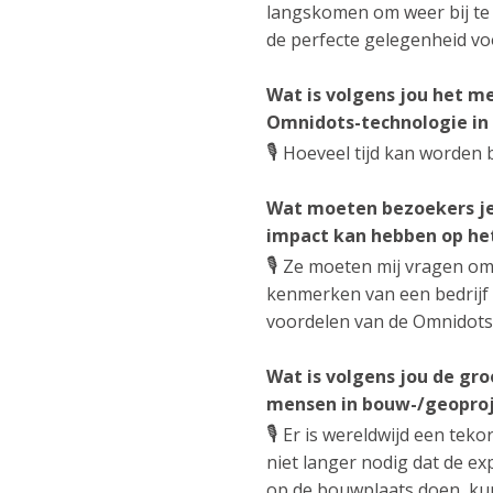
langskomen om weer bij t
de perfecte gelegenheid voo
Wat is volgens jou het m
Omnidots-technologie in 
🎙️
Hoeveel tijd kan worden
Wat moeten bezoekers je 
impact kan hebben op het
🎙️
Ze moeten mij vragen om d
kenmerken van een bedrijf
voordelen van de Omnidots
Wat is volgens jou de gro
mensen in bouw-/geopro
🎙️
Er is wereldwijd een tek
niet langer nodig dat de ex
op de bouwplaats doen, kunn