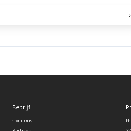
Bedrijf
P
Over ons
H
Partners
S