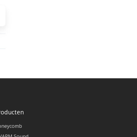
roducten
oneycomb
WARM Sound