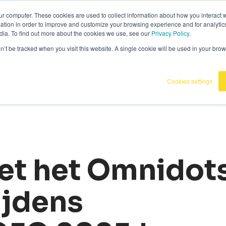
36
|
Omnidots in de media
ur computer. These cookies are used to collect information about how you interact w
tion in order to improve and customize your browsing experience and for analytics
dia. To find out more about the cookies we use, see our
Privacy Policy.
Producten
Onze klanten
Kennisba
on’t be tracked when you visit this website. A single cookie will be used in your b
Cookies settings
t het Omnidot
ijdens