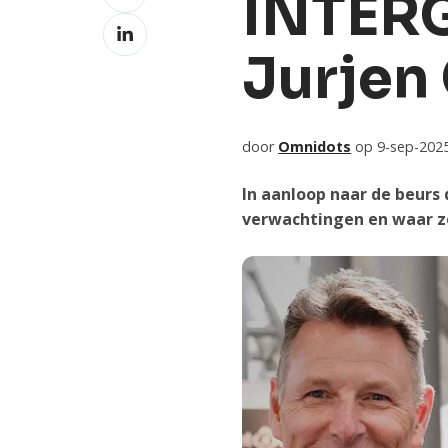
INTERG
op
Deel
Facebook
op
Jurjen
LinkedIn
door
Omnidots
op 9-sep-2025
In aanloop naar de beurs 
verwachtingen en waar ze