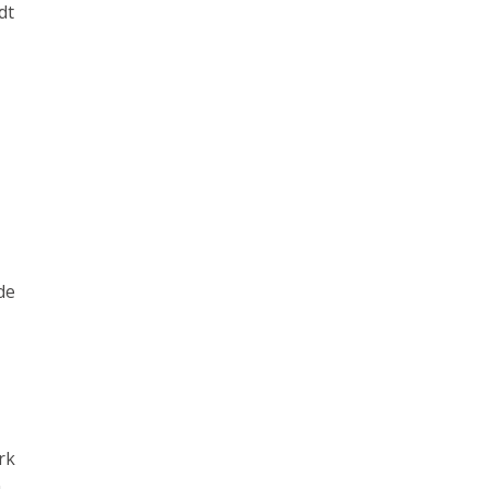
dt
e
de
rk
n