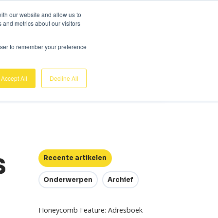
Gratis demo
Login
ith our website and allow us to
 and metrics about our visitors
nk
Over ons
Support
Contact
rowser to remember your preference
Accept All
Decline All
s
Recente artikelen
Onderwerpen
Archief
Honeycomb Feature: Adresboek