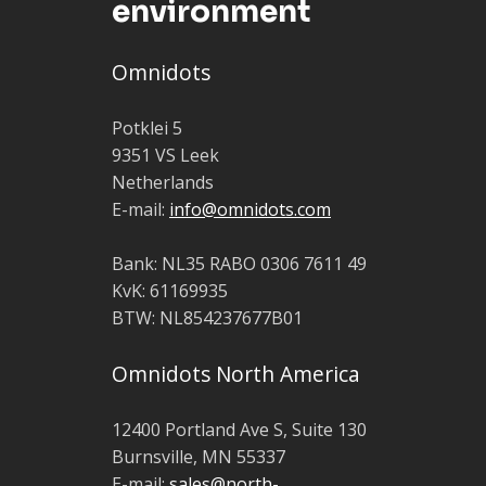
environment
Omnidots
Potklei 5
9351 VS Leek
Netherlands
E-mail:
info@omnidots.com
Bank: NL35 RABO 0306 7611 49
KvK: 61169935
BTW: NL854237677B01
Omnidots North America
12400 Portland Ave S, Suite 130
Burnsville, MN 55337
E-mail:
sales@north-