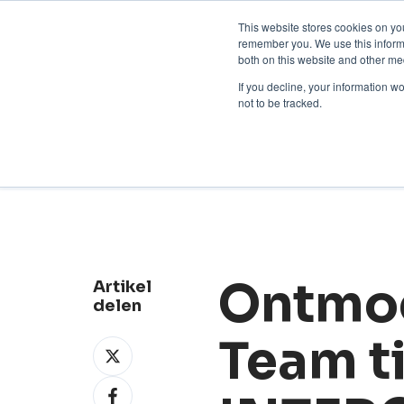
Neem contact op:
+31 85 00703
Nederlands
This website stores cookies on yo
remember you. We use this informa
both on this website and other me
If you decline, your information w
not to be tracked.
Nieuws
Ontmoe
Artikel
delen
Team t
Deel
op
Deel
X