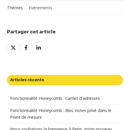
Thèmes:
Evénements
Partager cet article
Partager
Partager
Partager
sur
sur
sur
X
Facebook
LinkedIn
Articles récents
Fonctionnalité Honeycomb : Carnet d'adresses
Fonctionnalité Honeycomb : Bloc-notes privé dans le
Point de mesure
Nous souhaitons la bienvenue à Remi, notre nouveau