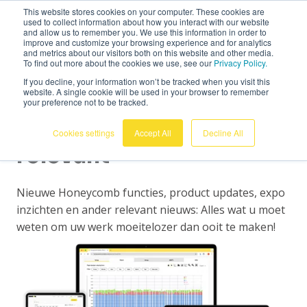
This website stores cookies on your computer. These cookies are
Nederlands
used to collect information about how you interact with our website
and allow us to remember you. We use this information in order to
improve and customize your browsing experience and for analytics
and metrics about our visitors both on this website and other media.
To find out more about the cookies we use, see our
Privacy Policy.
If you decline, your information won’t be tracked when you visit this
website. A single cookie will be used in your browser to remember
Ons laatste nieuws -
your preference not to be tracked.
geen ruis en altijd
Cookies settings
Accept All
Decline All
relevant
Nieuwe Honeycomb functies, product updates, expo
inzichten en ander relevant nieuws: Alles wat u moet
weten om uw werk moeitelozer dan ooit te maken!