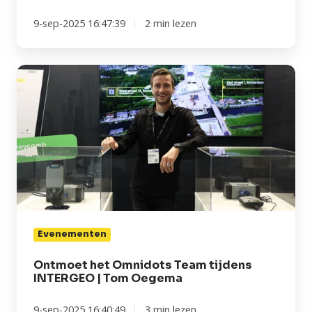
9-sep-2025 16:47:39
2 min lezen
Ontmoet
het
Omnidots
Team
tijdens
INTERGEO
|
Tom
Oegema
Evenementen
Ontmoet het Omnidots Team tijdens
INTERGEO | Tom Oegema
9-sep-2025 16:40:49
3 min lezen