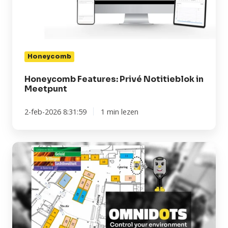
Honeycomb
Honeycomb Features: Privé Notitieblok in
Meetpunt
2-feb-2026 8:31:59
1 min lezen
Omnidots
aanwezig
op
de
GTL
beurs
2025