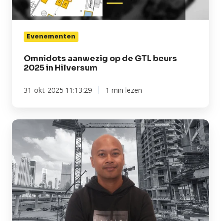
in
Hilversum
Evenementen
Omnidots aanwezig op de GTL beurs
2025 in Hilversum
31-okt-2025 11:13:29
1 min lezen
Welkom
Remi,
nieuwe
Customer
Success
Manager
bij
Omnidots