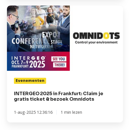
INTERGEO 2025
in
Frankfurt:
Claim
je
gratis
ticket
&
bezoek
Omnidots
Evenementen
INTERGEO 2025 in Frankfurt: Claim je
gratis ticket & bezoek Omnidots
1-aug-2025 12:36:16
1 min lezen