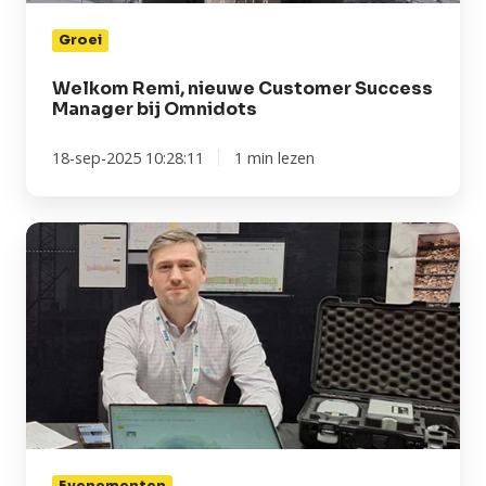
Groei
Welkom Remi, nieuwe Customer Success
Manager bij Omnidots
18-sep-2025 10:28:11
1 min lezen
Ontmoet
het
Omnidots
Team
tijdens
INTERGEO
2025
|
Luke
Wessel
Evenementen