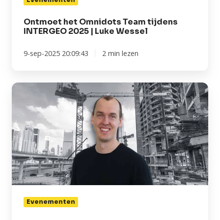
Ontmoet het Omnidots Team tijdens
INTERGEO 2025 | Luke Wessel
9-sep-2025 20:09:43
2 min lezen
Ontmoet
het
Omnidots
Team
tijdens
INTERGEO
2025
|
Ren
Keyport
Evenementen