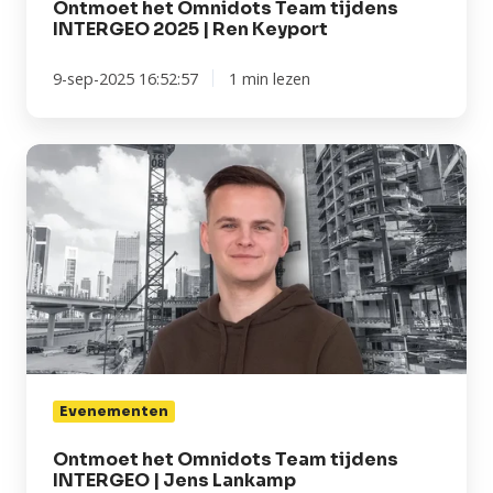
Ontmoet het Omnidots Team tijdens
INTERGEO 2025 | Ren Keyport
9-sep-2025 16:52:57
1 min lezen
Ontmoet
het
Omnidots
Team
tijdens
INTERGEO
|
Jens
Lankamp
Evenementen
Ontmoet het Omnidots Team tijdens
INTERGEO | Jens Lankamp