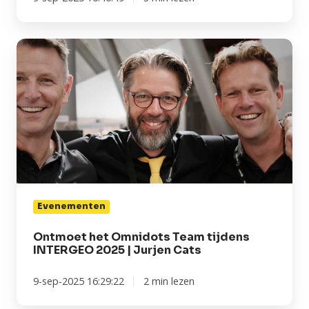
Ontmoet
het
Omnidots
Team
tijdens
INTERGEO
2025 |
Jurjen
Cats
Evenementen
Ontmoet het Omnidots Team tijdens
INTERGEO 2025 | Jurjen Cats
9-sep-2025 16:29:22
2 min lezen