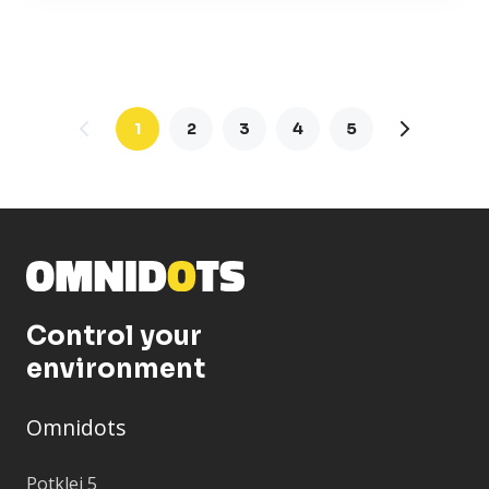
1
2
3
4
5
Control your
environment
Omnidots
Potklei 5