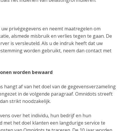
zoals het indienen van belastingformulieren.
an uw privégegevens en neemt maatregelen om
tie, alsmede misbruik en verlies tegen te gaan. De
er is versleuteld. Als u de indruk heeft dat uw
toestemming worden gebruikt, neem dan contact met
rsonen worden bewaard
s hangt af van het doel van de gegevensverzameling
engezet in de volgende paragraaf. Omnidots streeft
an strikt noodzakelijk.
evens over het individu, hun bedrijf en hun
met het doel klanten een langdurige service te
iensten van Omnidots te traceren. De 10 jaar worden