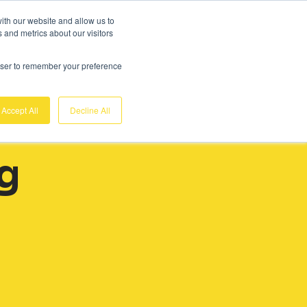
Gratis demo
Login
ith our website and allow us to
 and metrics about our visitors
nk
Over ons
Support
Contact
rowser to remember your preference
Accept All
Decline All
g