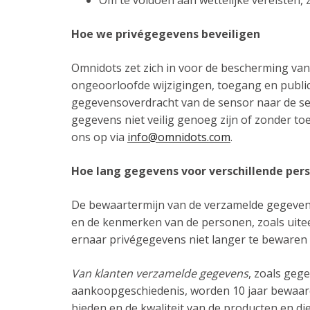
Om te voldoen aan wettelijke vereisten, 
Hoe we privégegevens beveiligen
Omnidots zet zich in voor de bescherming v
ongeoorloofde wijzigingen, toegang en publica
gegevensoverdracht van de sensor naar de serv
gegevens niet veilig genoeg zijn of zonder 
ons op via
info@omnidots.com
.
Hoe lang gegevens voor verschillende pe
De bewaartermijn van de verzamelde gegeven
en de kenmerken van de personen, zoals uite
ernaar privégegevens niet langer te bewaren d
Van klanten verzamelde gegevens
, zoals geg
aankoopgeschiedenis, worden 10 jaar bewaard 
bieden en de kwaliteit van de producten en d