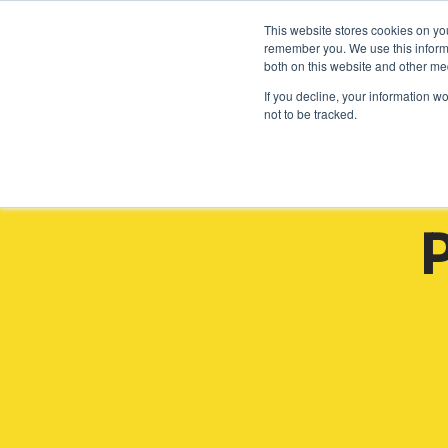
Neem contact op:
+31 85 00703
Nederlands
This website stores cookies on yo
remember you. We use this informa
both on this website and other me
If you decline, your information w
not to be tracked.