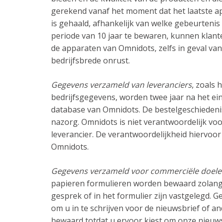
gerekend vanaf het moment dat het laatste ap
is gehaald, afhankelijk van welke gebeurtenis
periode van 10 jaar te bewaren, kunnen klan
de apparaten van Omnidots, zelfs in geval van 
bedrijfsbrede onrust.
Gegevens verzameld van leveranciers
, zoals
bedrijfsgegevens, worden twee jaar na het ei
database van Omnidots. De bestelgeschiedenis
nazorg. Omnidots is niet verantwoordelijk vo
leverancier. De verantwoordelijkheid hiervoor 
Omnidots.
Gegevens verzameld voor commerciële doel
papieren formulieren worden bewaard zolang al
gesprek of in het formulier zijn vastgelegd. G
om u in te schrijven voor de nieuwsbrief of
bewaard totdat u ervoor kiest om onze nieuws