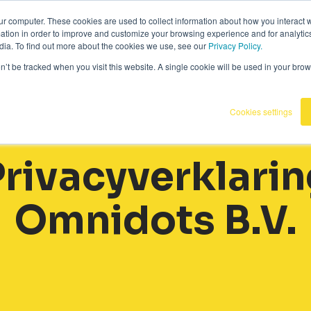
36
|
Omnidots in de media
ur computer. These cookies are used to collect information about how you interact w
tion in order to improve and customize your browsing experience and for analytics
dia. To find out more about the cookies we use, see our
Privacy Policy.
Producten
Onze klanten
Kennisba
on’t be tracked when you visit this website. A single cookie will be used in your b
Cookies settings
Privacyverklarin
Omnidots B.V.