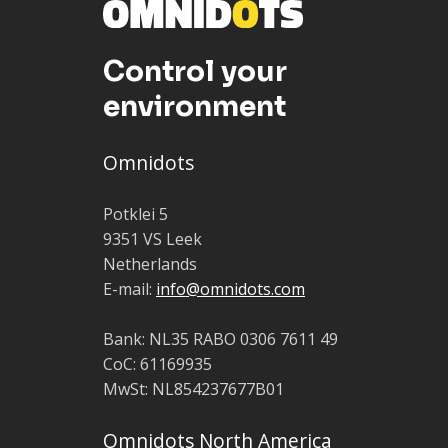
Control your
environment
Omnidots
Potklei 5
9351 VS Leek
Netherlands
E-mail:
info@omnidots.com
Bank: NL35 RABO 0306 7611 49
CoC: 61169935
MwSt:
NL854237677B01
Omnidots North America