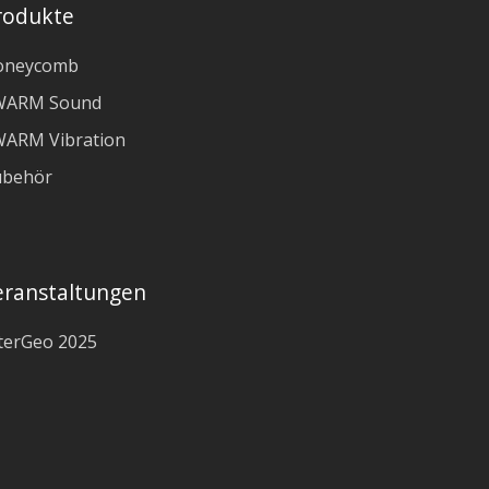
rodukte
oneycomb
WARM Sound
ARM Vibration
ubehör
eranstaltungen
terGeo 2025