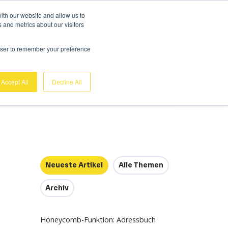
Gratis Demo
Einloggen
ith our website and allow us to
 and metrics about our visitors
sis
Über uns
Support
Kontakt
rowser to remember your preference
Accept All
Decline All
Neueste Artikel
Alle Themen
Archiv
Honeycomb-Funktion: Adressbuch