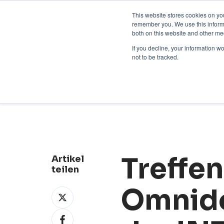
Kontakt aufnehmen:
+31 85 007033
Deutsch
This website stores cookies on yo
remember you. We use this informa
both on this website and other me
If you decline, your information w
not to be tracked.
Neuigkeiten
Treffen
Artikel
teilen
Omnido
Weiterleiten
X
Weiterleiten