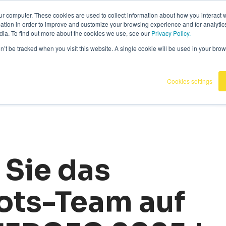
6
|
Omnidots in den Medien
ur computer. These cookies are used to collect information about how you interact w
tion in order to improve and customize your browsing experience and for analytics
dia. To find out more about the cookies we use, see our
Privacy Policy.
Produkte
Kunden
Wissensba
on’t be tracked when you visit this website. A single cookie will be used in your b
Cookies settings
 Sie das
ts-Team auf