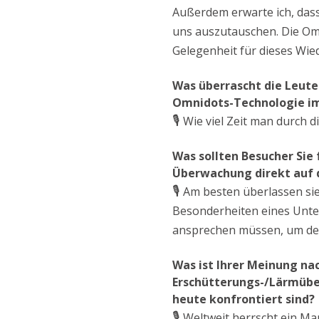
Außerdem erwarte ich, da
uns auszutauschen. Die Om
Gelegenheit für dieses Wie
Was überrascht die Leute
Omnidots-Technologie im
🎙️
Wie viel Zeit man durch 
Was sollten Besucher Sie 
Überwachung direkt auf d
🎙️
Am besten überlassen sie e
Besonderheiten eines Unter
ansprechen müssen, um de
Was ist Ihrer Meinung na
Erschütterungs-/Lärmübe
heute konfrontiert sind?
🎙️
Weltweit herrscht ein M