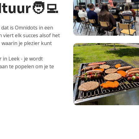
tuur🧑‍💻
 dat is Omnidots in een
viert elk succes alsof het
 waarin je plezier kunt
 in Leek - je wordt
aan te popelen om je te