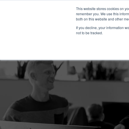
Neem contact op:
+31 85 00703
Nederlands
This website stores cookies on yo
remember you. We use this informa
both on this website and other me
If you decline, your information w
not to be tracked.