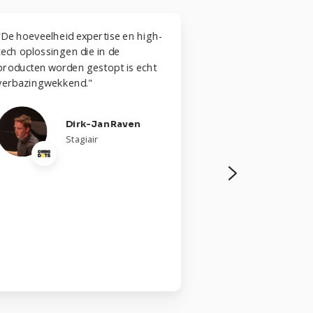
"De hoeveelheid expertise en high-
"De hoeveelheid 
tech oplossingen die in de
verantwoordelij
producten worden gestopt is echt
creëert een omg
verbazingwekkend."
experts kunnen 
waardoor we inn
oplossingen voo
Dirk-Jan Raven
kunnen creëren.
Stagiair
T
P