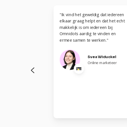
 de innovatieve
"Ik vind het geweldig dat iedereen
n en het
elkaar graag helpt en dat het echt
s team.
makkelijk is om iedereen bij
n staat en
Omnidots aardig te vinden en
ezelf te
ermee samen te werken."
l nieuwe
en."
Svea Widuckel
Online marketeer
e van der Vlugt
stiek manager