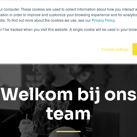
36
|
Omnidots in de media
ur computer. These cookies are used to collect information about how you interact w
tion in order to improve and customize your browsing experience and for analytics
dia. To find out more about the cookies we use, see our
Privacy Policy.
Producten
Onze klanten
Kennisba
on’t be tracked when you visit this website. A single cookie will be used in your b
Cookies settings
Welkom bij ons
team