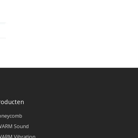
roducten
oneycomb
WARM Sound
ARM Vibration