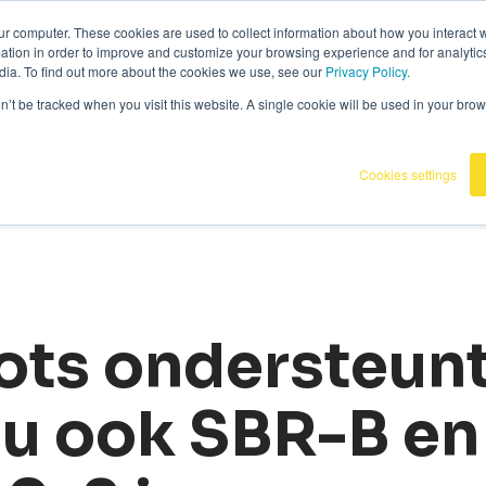
36
|
Omnidots in de media
ur computer. These cookies are used to collect information about how you interact w
tion in order to improve and customize your browsing experience and for analytics
dia. To find out more about the cookies we use, see our
Privacy Policy.
Producten
Onze klanten
Kennisba
on’t be tracked when you visit this website. A single cookie will be used in your b
Cookies settings
ts ondersteun
nu ook SBR-B en