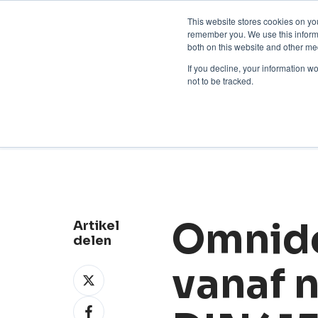
Neem contact op:
+31 85 00703
Nederlands
This website stores cookies on yo
remember you. We use this informa
both on this website and other me
If you decline, your information w
not to be tracked.
Nieuws
Omnido
Artikel
delen
vanaf 
Deel
op
Deel
X