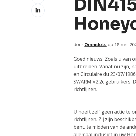
DIN415
op
Deel
Facebook
op
Honey
LinkedIn
door
Omnidots
op 18-mrt-202
Goed nieuws! Zoals u van o
uitbreiden. Vanaf nu zijn,
en Circulaire du 23/07/198
SWARM V2.2c gebruikers. De
richtlijnen.
U hoeft zelf geen actie t
richtlijnen. Zij zijn besc
bent, te midden van de ande
allemaal inclusief in uw 