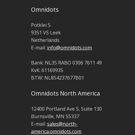
Omnidots
Potklei 5
9351 VS Leek
Netherlands
E-mail:
info@omnidots.com
Bank: NL35 RABO 0306 7611 49
KvK: 61169935
BTW: NL854237677B01
Omnidots North America
12400 Portland Ave S, Suite 130
Burnsville, MN 55337
E-mail:
sales@north-
america.omnidots.com