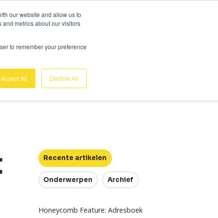
Gratis demo
Login
ith our website and allow us to
 and metrics about our visitors
nk
Over ons
Support
Contact
rowser to remember your preference
Accept All
Decline All
t
Recente artikelen
Onderwerpen
Archief
Honeycomb Feature: Adresboek