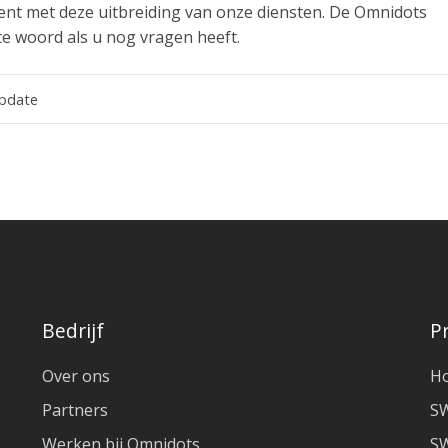
ent met deze uitbreiding van onze diensten. De Omnidots
te woord als u nog vragen heeft.
pdate
Bedrijf
P
Over ons
H
Partners
S
Werken bij Omnidots
SW