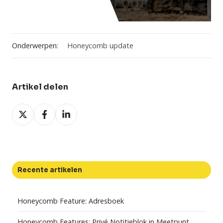
Onderwerpen:
Honeycomb update
Artikel delen
Deel
Deel
Deel
op
op
op
X
Facebook
LinkedIn
Recente artikelen
Honeycomb Feature: Adresboek
Honeycomb Features: Privé Notitieblok in Meetpunt