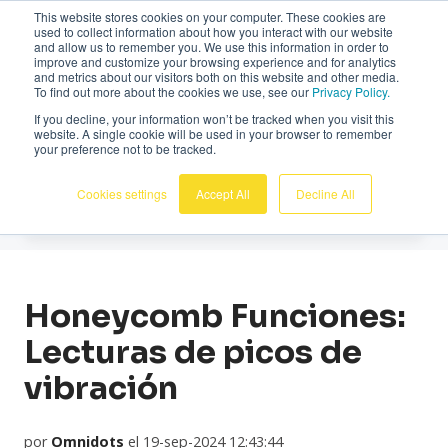
This website stores cookies on your computer. These cookies are
Español
used to collect information about how you interact with our website
and allow us to remember you. We use this information in order to
improve and customize your browsing experience and for analytics
and metrics about our visitors both on this website and other media.
To find out more about the cookies we use, see our
Privacy Policy.
If you decline, your information won’t be tracked when you visit this
website. A single cookie will be used in your browser to remember
Noticias
your preference not to be tracked.
Cookies settings
Accept All
Decline All
Honeycomb Funciones:
Lecturas de picos de
vibración
por
Omnidots
el 19-sep-2024 12:43:44