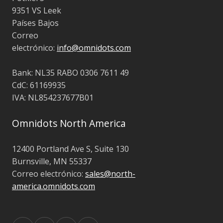
9351 VS Leek
Países Bajos
Correo
electrónico:
info@omnidots.com
Bank: NL35 RABO 0306 7611 49
CdC: 61169935
IVA: NL854237677B01
Omnidots North America
12400 Portland Ave S, Suite 130
Burnsville, MN 55337
Correo electrónico:
sales@north-
america.omnidots.com