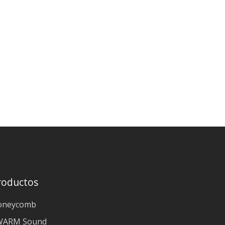
roductos
oneycomb
WARM Sound