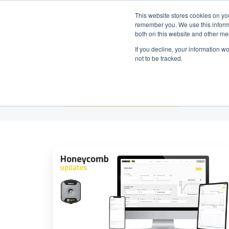
Prenez contact avec nous :
+31 85 0
Español
This website stores cookies on yo
remember you. We use this informa
both on this website and other me
Pr
If you decline, your information w
not to be tracked.
Todos los temas
Soporte
de
nuevos
estándares