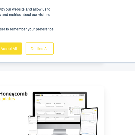
Demo Gratuite
Login
ith our website and allow us to
 and metrics about our visitors
Sobre nosotros
Soporte
Contacto
rowser to remember your preference
Accept All
Decline All
ambio
áficos
n
nción
s