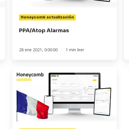
da
Honeycomb actualización
PPA/Atop Alarmas
28 ene 2021, 0:00:00
1 min leer
Honeycomb
es
compatible
con
el
francés