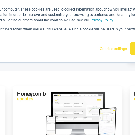
070336
|
Omnidots dans les médias
ur computer. These cookies are used to collect information about how you interact w
tion in order to improve and customize your browsing experience and for analytics
dia. To find out more about the cookies we use, see our
Privacy Policy.
oductos
Clientes
Base de conocimiento
on’t be tracked when you visit this website. A single cookie will be used in your b
Cookies settings
PPA/Atop
C
Alarmas
de
gr
e
fu
de
lo