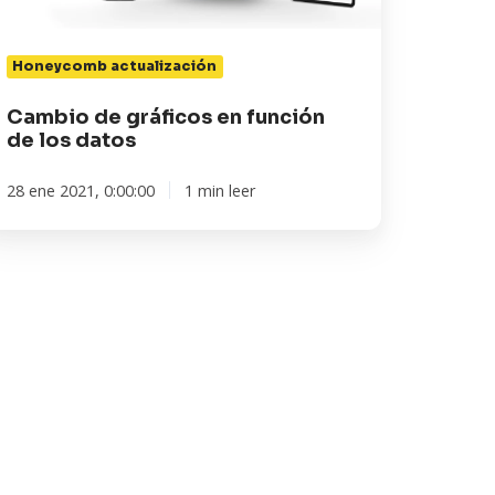
tos
Honeycomb actualización
Cambio de gráficos en función
de los datos
28 ene 2021, 0:00:00
1 min leer