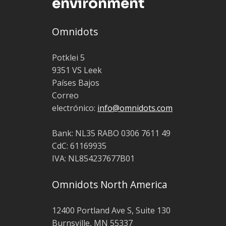
environment
Omnidots
Potklei 5
9351 VS Leek
Países Bajos
Correo
electrónico:
info@omnidots.com
Bank: NL35 RABO 0306 7611 49
CdC: 61169935
IVA: NL854237677B01
Omnidots North America
12400 Portland Ave S, Suite 130
Burnsville, MN 55337