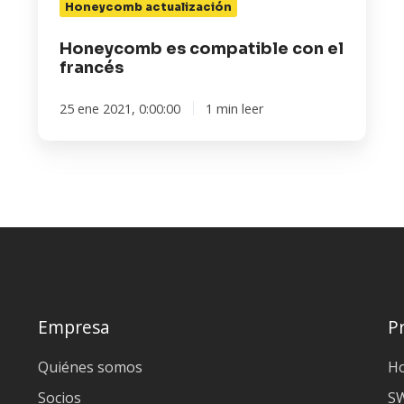
Honeycomb actualización
Honeycomb es compatible con el
francés
25 ene 2021, 0:00:00
1 min leer
Empresa
P
Quiénes somos
H
Socios
S