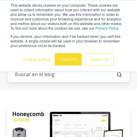
This website stores cookies on your computer. These cookies are
Español
used to collect information about how you interact with our website
and allow us to remember you. We use this information in order to
improve and customize your browsing experience and for analytics
and metrics about our visitors both on this website and other media.
To find out more about the cookies we use, see our
Privacy Policy.
If you decline, your information won’t be tracked when you visit this
website. A single cookie will be used in your browser to remember
your preference not to be tracked.
Todos los temas
Cookies settings
Accept All
Decline All
Nueva
función
Honeycomb:
Umbral