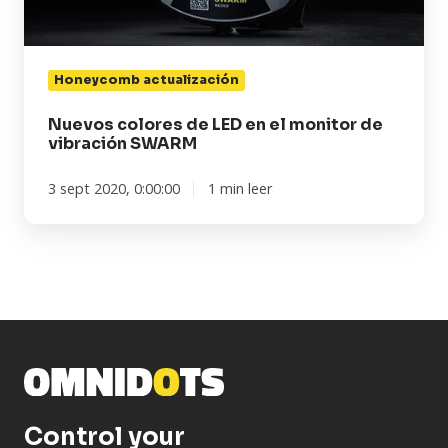
de
vibración
SWARM
Honeycomb actualización
Nuevos colores de LED en el monitor de
vibración SWARM
3 sept 2020, 0:00:00
1 min leer
Control your