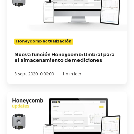
para
el
almacenamiento
de
mediciones
Honeycomb actualización
Nueva función Honeycomb: Umbral para
el almacenamiento de mediciones
3 sept 2020, 0:00:00
1 min leer
Localización
GPS
del
medidor
de
vibraciones