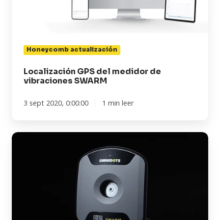
SWARM
Honeycomb actualización
Localización GPS del medidor de
vibraciones SWARM
3 sept 2020, 0:00:00
1 min leer
Nuevos
colores
de
LED
en
el
monitor