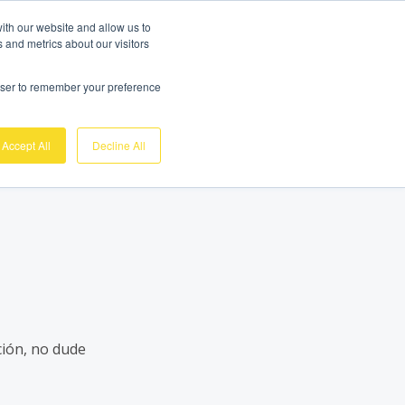
Demo Gratuite
Login
ith our website and allow us to
 and metrics about our visitors
Sobre nosotros
Soporte
Contacto
rowser to remember your preference
Accept All
Decline All
ción, no dude