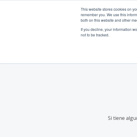
Prenez contact avec nous :
+31 85 0
Español
This website stores cookies on yo
remember you. We use this informa
both on this website and other me
Pr
If you decline, your information w
not to be tracked.
Si tiene alg