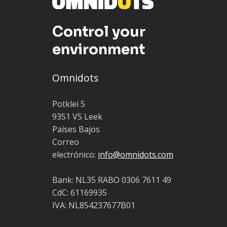
Control your
environment
Omnidots
Potklei 5
9351 VS Leek
Países Bajos
Correo
electrónico:
info@omnidots.com
Bank: NL35 RABO 0306 7611 49
CdC: 61169935
IVA: NL854237677B01