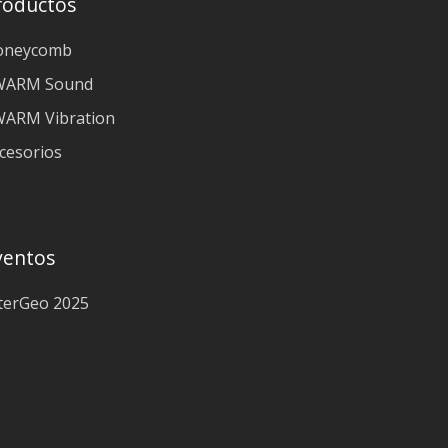
roductos
oneycomb
WARM Sound
ARM Vibration
cesorios
ventos
terGeo 2025