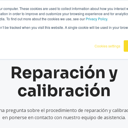
070336
|
Omnidots dans les médias
ur computer. These cookies are used to collect information about how you interact w
tion in order to improve and customize your browsing experience and for analytics
dia. To find out more about the cookies we use, see our
Privacy Policy.
oductos
Clientes
Base de conocimiento
on’t be tracked when you visit this website. A single cookie will be used in your b
Cookies settings
Reparación y
calibración
una pregunta sobre el procedimiento de reparación y calibra
en ponerse en contacto con nuestro equipo de asistencia.