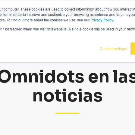
070336
|
Omnidots dans les médias
ur computer. These cookies are used to collect information about how you interact w
tion in order to improve and customize your browsing experience and for analytics
dia. To find out more about the cookies we use, see our
Privacy Policy.
oductos
Clientes
Base de conocimiento
on’t be tracked when you visit this website. A single cookie will be used in your b
Cookies settings
Omnidots en la
noticias