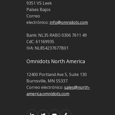
9351 VS Leek
Países Bajos
Correo
electrónico:
info@omnidots.com
Bank: NL35 RABO 0306 7611 49
CdC: 61169935
IVA: NL854237677B01
Omnidots North America
12400 Portland Ave S, Suite 130
Burnsville, MN 55337
Correo electrónico:
sales@north-
america.omnidots.com