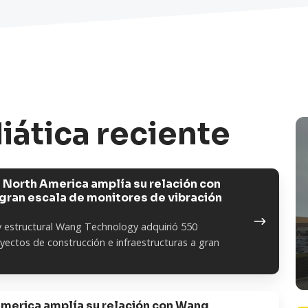
ática reciente
 North America amplía su relación con
gran escala de monitores de vibración
y estructural Wang Technology adquirió 550
yectos de construcción e infraestructuras a gran
America amplía su relación con Wang