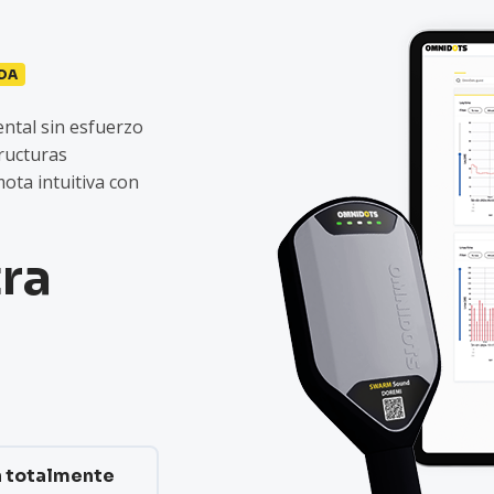
DA
ntal sin esfuerzo
tructuras
ota intuitiva con
ra
n totalmente