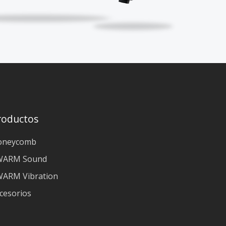
roductos
oneycomb
WARM Sound
ARM Vibration
cesorios