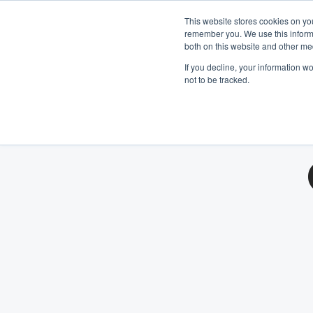
Prenez contact avec nous :
+31 85 0
Español
This website stores cookies on yo
remember you. We use this informa
both on this website and other me
Pr
If you decline, your information w
not to be tracked.