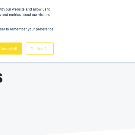
Demo Gratuite
Login
ith our website and allow us to
 and metrics about our visitors
Sobre nosotros
Soporte
Contacto
rowser to remember your preference
Accept All
Decline All
s