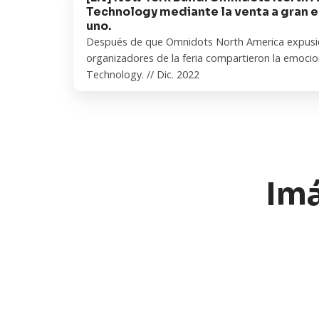
relación
New
Technology mediante la venta a gran e
con
York
uno.
Wang
Después de que Omnidots North America expusier
Build:
organizadores de la feria compartieron la emoci
Technology
Omnidots
Technology. // Dic. 2022
mediante
North
la
America
venta
amplía
a
su
gran
relación
escala
con
Imá
de
Wang
monitores
Technology
de
mediante
vibración
la
todo
venta
en
a
uno.
gran
escala