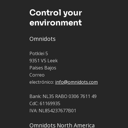
Control your
environment
Omnidots
Potklei 5
9351 VS Leek
Países Bajos
Correo
electrónico:
info@omnidots.com
Bank: NL35 RABO 0306 7611 49
CdC: 61169935
IVA: NL854237677B01
Omnidots North America