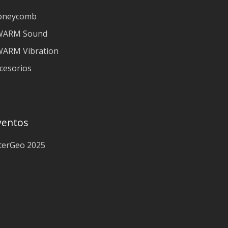
oneycomb
WARM Sound
ARM Vibration
cesorios
ventos
terGeo 2025