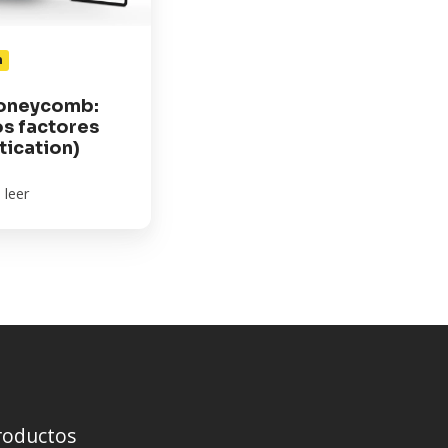
n
Honeycomb:
os factores
tication)
 leer
roductos