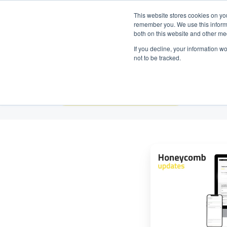
Prenez contact avec nous :
+31 85 0
Español
This website stores cookies on yo
remember you. We use this informa
both on this website and other me
Pr
If you decline, your information w
not to be tracked.
Todos los temas
Nueva
función
de
Honeycomb:
Botón
de
soporte