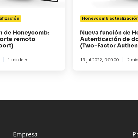
factores
(Two-
lización
Honeycomb actualizació
Factor
Authentication)
ón de Honeycomb:
Nueva función de 
orte remoto
Autenticación de d
port)
(Two-Factor Authen
1 min leer
19 jul 2022, 0:00:00
2 min
Empresa
P