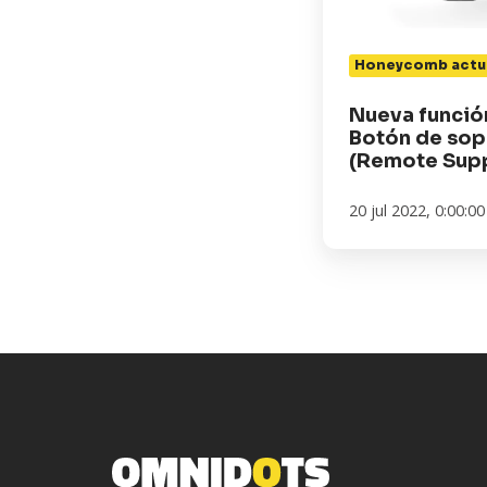
remoto
(Remote
Honeycomb actua
Support)
Nueva funci
Botón de sop
(Remote Sup
20 jul 2022, 0:00:00