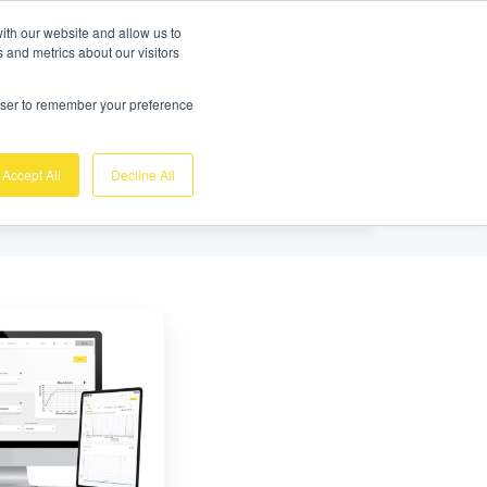
Demo Gratuite
Login
ith our website and allow us to
 and metrics about our visitors
Sobre nosotros
Soporte
Contacto
rowser to remember your preference
Accept All
Decline All