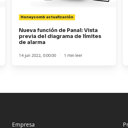
diagrama
la
de
di
Honeycomb actualización
límites
IN
de
12
Nueva función de Panal: Vista
alarma
previa del diagrama de límites
de alarma
14 jun 2022, 0:00:00
1 min leer
Empresa
P