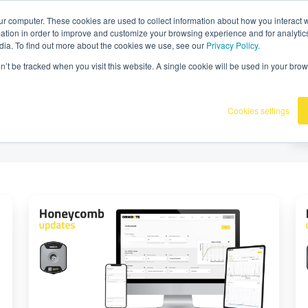
070336
|
Omnidots dans les médias
ur computer. These cookies are used to collect information about how you interact w
tion in order to improve and customize your browsing experience and for analytics
dia. To find out more about the cookies we use, see our
Privacy Policy.
oductos
Clientes
Base de conocimiento
on’t be tracked when you visit this website. A single cookie will be used in your b
Cookies settings
Nueva
N
función
fu
de
de
Panal:
pa
Vista
se
previa
h
del
co