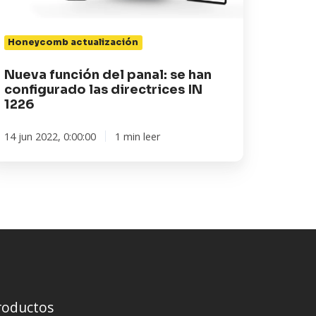
s
rectrices
Honeycomb actualización
26
Nueva función del panal: se han
configurado las directrices IN
1226
14 jun 2022, 0:00:00
1 min leer
roductos