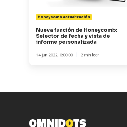
y
vista
Honeycomb actualización
de
informe
Nueva función de Honeycomb:
personalizada
Selector de fecha y vista de
informe personalizada
14 jun 2022, 0:00:00
2 min leer