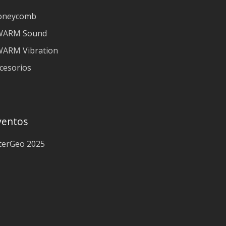
oneycomb
WARM Sound
ARM Vibration
cesorios
ventos
terGeo 2025