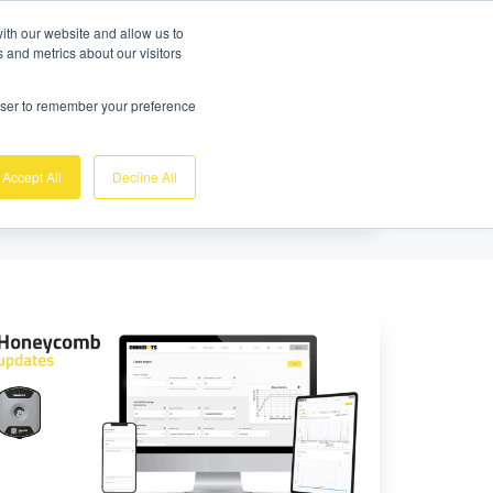
Demo Gratuite
Login
ith our website and allow us to
 and metrics about our visitors
Sobre nosotros
Soporte
Contacto
rowser to remember your preference
Accept All
Decline All
ueva
nción
l
nal:
an
nfigurado