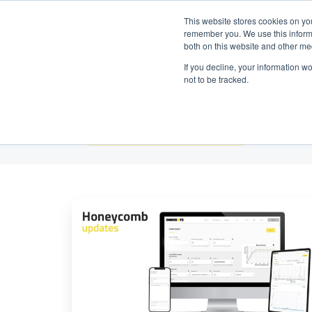
Prenez contact avec nous :
+31 85 0
Español
This website stores cookies on yo
remember you. We use this informa
both on this website and other me
Pr
If you decline, your information w
not to be tracked.
Todos los temas
Nueva
función
de
Honeycomb:
Selector
de
fecha