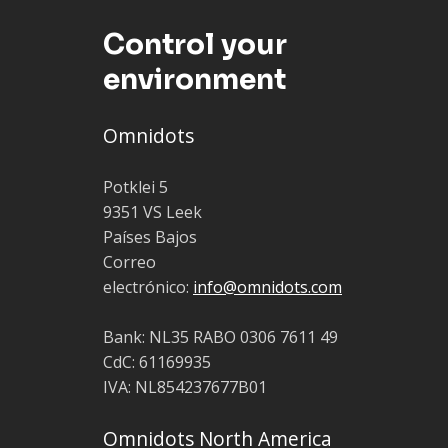
Control your
environment
Omnidots
Potklei 5
9351 VS Leek
Países Bajos
Correo
electrónico:
info@omnidots.com
Bank: NL35 RABO 0306 7611 49
CdC: 61169935
IVA: NL854237677B01
Omnidots North America