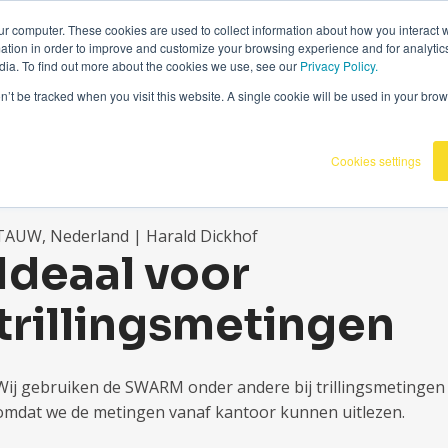
36
|
Omnidots in de media
ur computer. These cookies are used to collect information about how you interact w
tion in order to improve and customize your browsing experience and for analytics
dia. To find out more about the cookies we use, see our
Privacy Policy.
Producten
Onze klanten
Kennisba
on’t be tracked when you visit this website. A single cookie will be used in your b
Cookies settings
TAUW, Nederland | Harald Dickhof
Ideaal voor
trillingsmetingen
Wij gebruiken de SWARM onder andere bij trillingsmetingen bi
omdat we de metingen vanaf kantoor kunnen uitlezen.