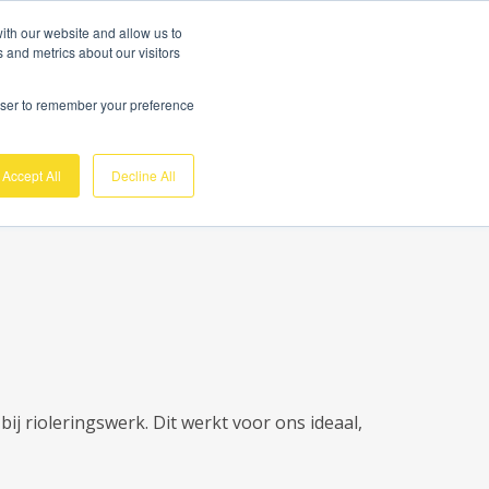
Gratis demo
Login
ith our website and allow us to
 and metrics about our visitors
nk
Over ons
Support
Contact
rowser to remember your preference
Accept All
Decline All
j rioleringswerk. Dit werkt voor ons ideaal,