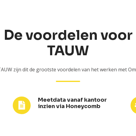
De voordelen voor
TAUW
AUW zijn dit de grootste voordelen van het werken met Om
Meetdata vanaf kantoor
Meetdata
G
inzien via Honeycomb
vanaf
su
kantoor
inzien
via