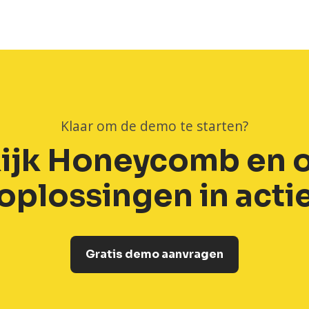
Honeycomb
Klaar om de demo te starten?
ijk Honeycomb en 
oplossingen in acti
Gratis demo aanvragen