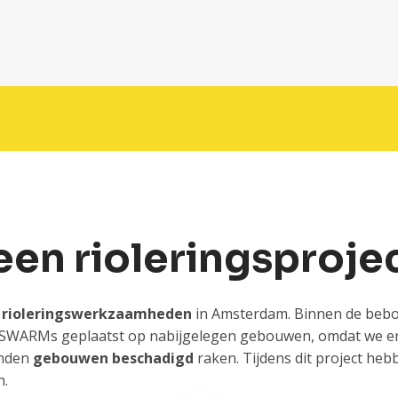
een rioleringsproje
j
rioleringswerkzaamheden
in Amsterdam. Binnen de beb
 SWARMs geplaatst op nabijgelegen gebouwen, omdat we erv
onden
gebouwen beschadigd
raken. Tijdens dit project he
n.