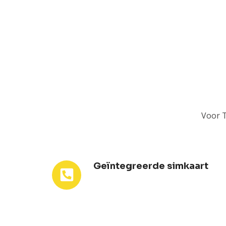
Voor T
Geïntegreerde simkaart
Geïntegreerde
simkaart