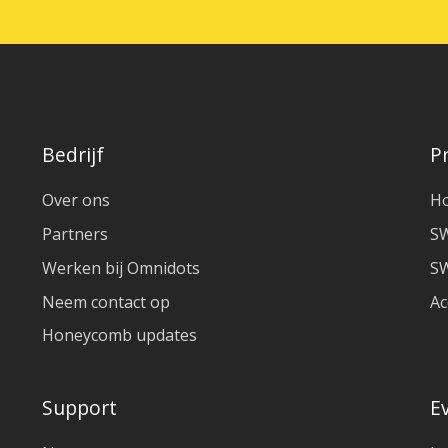
Bedrijf
P
Over ons
H
Partners
S
Werken bij Omnidots
SW
Neem contact op
Ac
Honeycomb updates
Support
E