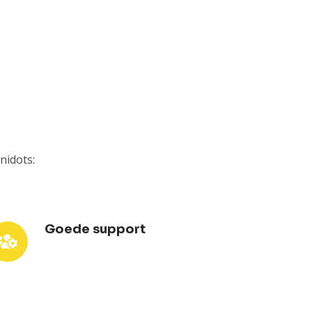
nidots:
Goede support
oede
pport