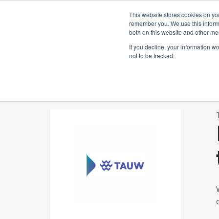
Neem contact op:
+31 85 00703
Nederlands
This website stores cookies on yo
remember you. We use this informa
both on this website and other me
If you decline, your information w
not to be tracked.