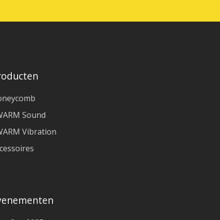
roducten
oneycomb
WARM Sound
ARM Vibration
cessoires
venementen