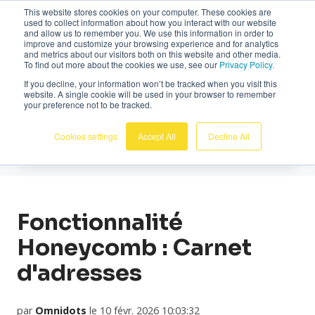
This website stores cookies on your computer. These cookies are
Français
used to collect information about how you interact with our website
and allow us to remember you. We use this information in order to
improve and customize your browsing experience and for analytics
and metrics about our visitors both on this website and other media.
To find out more about the cookies we use, see our
Privacy Policy.
If you decline, your information won’t be tracked when you visit this
website. A single cookie will be used in your browser to remember
Actualites
your preference not to be tracked.
Cookies settings
Accept All
Decline All
Fonctionnalité
Honeycomb : Carnet
d'adresses
par
Omnidots
le 10 févr. 2026 10:03:32