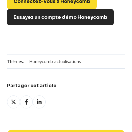
Connectez-vous à Honeycomb
Essayez un compte démo Honeycomb
Thèmes:
Honeycomb actualisations
Partager cet article
Partager
Partager
Partager
sur
sur
sur
X
Facebook
LinkedIn