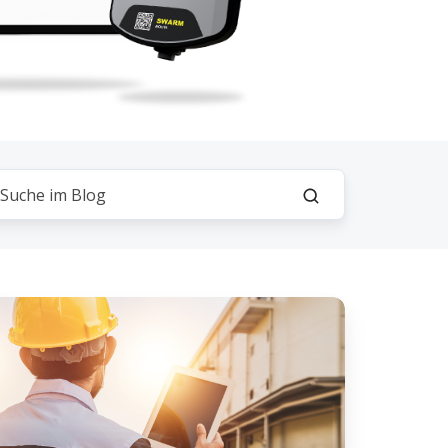
abhängigkeit
r
uunternehmer:
nidots’
ösung
r