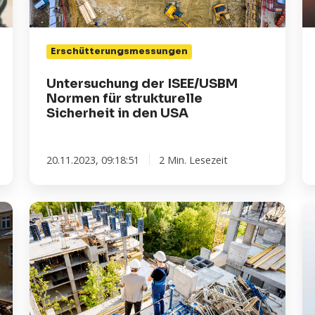
Sicherheit
Er
in
den
Erschütterungsmessungen
USA
Untersuchung der ISEE/USBM
Normen für strukturelle
Sicherheit in den USA
20.11.2023, 09:18:51
2 Min. Lesezeit
6
Be
Honeycomb
Si
Funktionen
Om
für
in
präzise
ei
Erschütterungsmessung
in