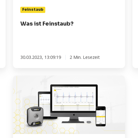
In
Feinstaub
pr
no
Was ist Feinstaub?
ist
30.03.2023, 13:09:19
2 Min. Lesezeit
Wann
Sie
Omnidots’
Lösung
zum
Messen
und
Melden