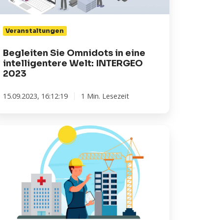
lt:
NTERGEO
23
Veranstaltungen
Begleiten Sie Omnidots in eine
intelligentere Welt: INTERGEO
2023
15.09.2023, 16:12:19
1 Min. Lesezeit
arum
s
essen
on
schütterungen
i
uarbeiten
nd