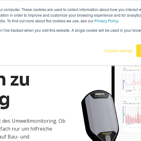
6
|
Omnidots in den Medien
ur computer. These cookies are used to collect information about how you interact w
tion in order to improve and customize your browsing experience and for analytics
dia. To find out more about the cookies we use, see our
Privacy Policy.
Produkte
Kunden
Wissensba
on’t be tracked when you visit this website. A single cookie will be used in your b
Cookies settings
 zu
og
elt des Umweltmonitoring. Ob
fach nur um hilfreiche
auf Bau- und