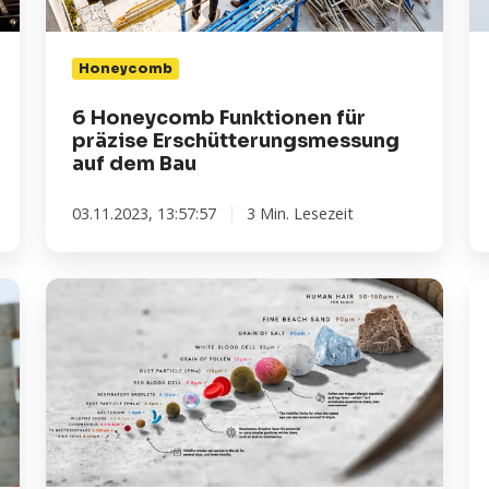
auf
We
dem
I
Bau
20
Honeycomb
6 Honeycomb Funktionen für
präzise Erschütterungsmessung
auf dem Bau
03.11.2023, 13:57:57
3 Min. Lesezeit
Was
W
ist
da
Feinstaub?
M
v
Er
be
Ba
u