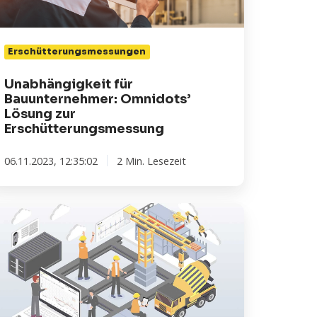
schütterungsmessung
Erschütterungsmessungen
Unabhängigkeit für
Bauunternehmer: Omnidots’
Lösung zur
Erschütterungsmessung
06.11.2023, 12:35:02
2 Min. Lesezeit
gleiten
e
nidots
ne
telligentere