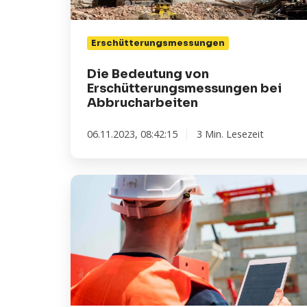
Erschütterungsmessungen
Die Bedeutung von
Erschütterungsmessungen bei
Abbrucharbeiten
06.11.2023, 08:42:15
3 Min. Lesezeit
Effizientes
Umweltmonitoring
auf
Baustellen
mit
IoT
Technologie