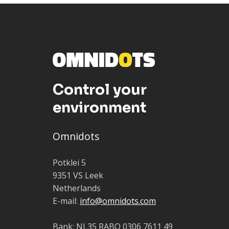
Control your
environment
Omnidots
Potklei 5
9351 VS Leek
Netherlands
E-mail:
info@omnidots.com
Bank: NL35 RABO 0306 7611 49