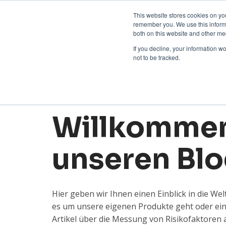
Kontakt aufnehmen:
+31 85 007033
Deutsch
This website stores cookies on yo
remember you. We use this informa
both on this website and other me
If you decline, your information w
not to be tracked.
Willkommen
unseren Bl
Hier geben wir Ihnen einen Einblick in die W
es um unsere eigenen Produkte geht oder ein
Artikel über die Messung von Risikofaktoren 