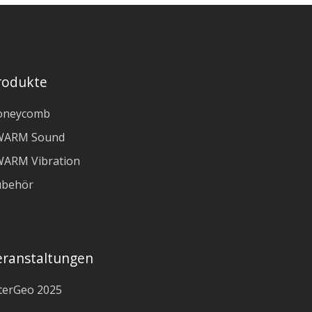
rodukte
oneycomb
WARM Sound
ARM Vibration
ubehör
eranstaltungen
terGeo 2025