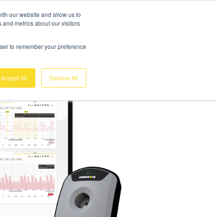
Gratis Demo
Einloggen
ith our website and allow us to
 and metrics about our visitors
sis
Über uns
Support
Kontakt
rowser to remember your preference
Accept All
Decline All