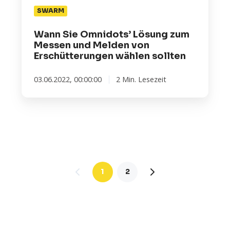
von
SWARM
Erschütterungen
wählen
Wann Sie Omnidots’ Lösung zum
sollten
Messen und Melden von
Erschütterungen wählen sollten
03.06.2022, 00:00:00
2 Min. Lesezeit
1
2