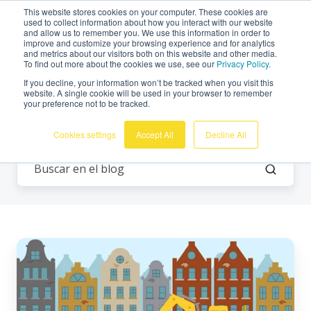
This website stores cookies on your computer. These cookies are
Español
used to collect information about how you interact with our website
and allow us to remember you. We use this information in order to
improve and customize your browsing experience and for analytics
and metrics about our visitors both on this website and other media.
To find out more about the cookies we use, see our
Privacy Policy.
If you decline, your information won’t be tracked when you visit this
website. A single cookie will be used in your browser to remember
your preference not to be tracked.
Vigilancia
Cookies settings
Accept All
Decline All
¿Cuáles
son
las
ventajas