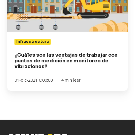
de
trabajar
con
puntos
de
medición
Infraestructura
en
monitoreo
¿Cuáles son las ventajas de trabajar con
puntos de medición en monitoreo de
de
vibraciones?
vibraciones?
01-dic-2021 0:00:00
4 min leer