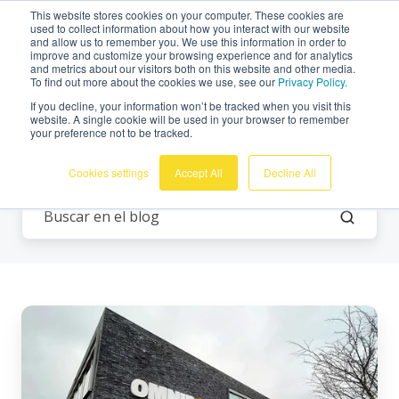
This website stores cookies on your computer. These cookies are
Español
used to collect information about how you interact with our website
and allow us to remember you. We use this information in order to
improve and customize your browsing experience and for analytics
and metrics about our visitors both on this website and other media.
To find out more about the cookies we use, see our
Privacy Policy.
If you decline, your information won’t be tracked when you visit this
website. A single cookie will be used in your browser to remember
your preference not to be tracked.
Frecuencia
Cookies settings
Accept All
Decline All
El
funcionamiento
técnico
de