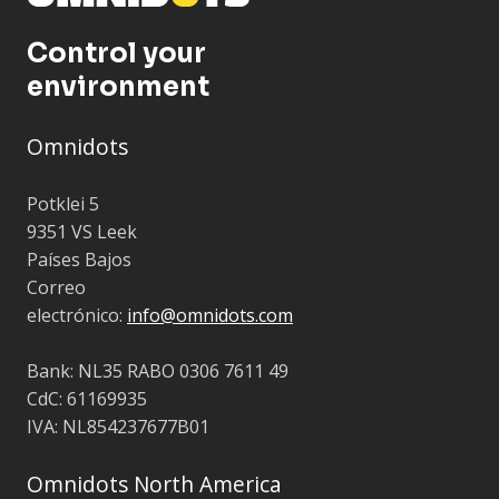
Control your
environment
Omnidots
Potklei 5
9351 VS Leek
Países Bajos
Correo
electrónico:
info@omnidots.com
Bank: NL35 RABO 0306 7611 49
CdC: 61169935
IVA: NL854237677B01
Omnidots North America