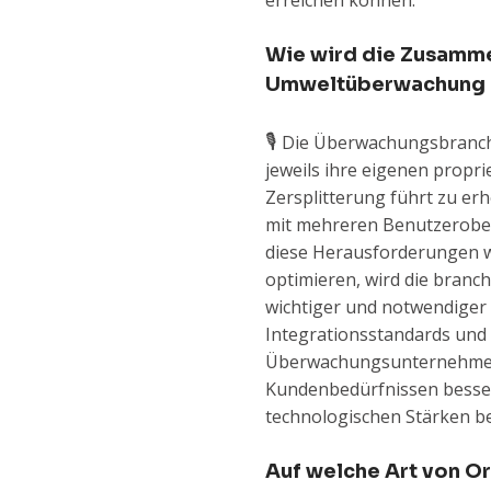
erreichen können.
Wie wird die Zusamme
Umweltüberwachung 
🎙️
Die Überwachungsbranche i
jeweils ihre eigenen propr
Zersplitterung führt zu erh
mit mehreren Benutzerober
diese Herausforderungen 
optimieren, wird die bran
wichtiger und notwendiger
Integrationsstandards un
Überwachungsunternehmen 
Kundenbedürfnissen besser 
technologischen Stärken be
Auf welche Art von Or