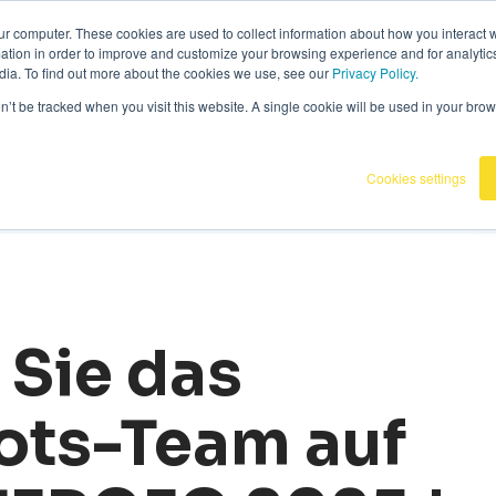
6
|
Omnidots in den Medien
ur computer. These cookies are used to collect information about how you interact w
tion in order to improve and customize your browsing experience and for analytics
dia. To find out more about the cookies we use, see our
Privacy Policy.
Produkte
Kunden
Wissensba
on’t be tracked when you visit this website. A single cookie will be used in your b
Cookies settings
 Sie das
ts-Team auf