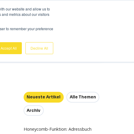
Gratis Demo
Einloggen
ith our website and allow us to
 and metrics about our visitors
sis
Über uns
Support
Kontakt
rowser to remember your preference
Accept All
Decline All
Neueste Artikel
Alle Themen
Archiv
Honeycomb-Funktion: Adressbuch