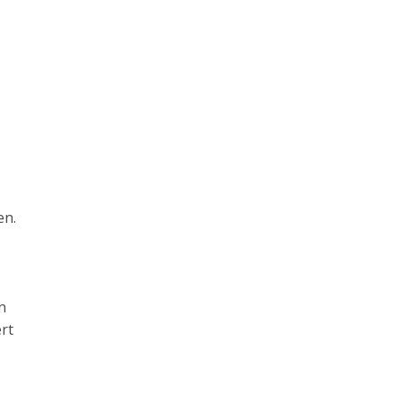
en.
n
rt