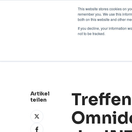
Kontakt aufnehmen:
+31 85 007033
Deutsch
This website stores cookies on yo
remember you. We use this informa
both on this website and other me
If you decline, your information w
not to be tracked.
Neuigkeiten
Treffen
Artikel
teilen
Omnido
Weiterleiten
X
Weiterleiten