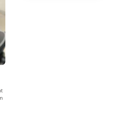
nt
en