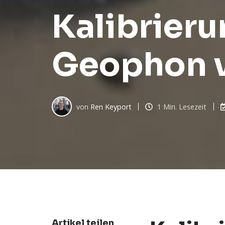
Kalibrier
Geophon v
von
Ren Keyport
1 Min. Lesezeit
Artikel teilen