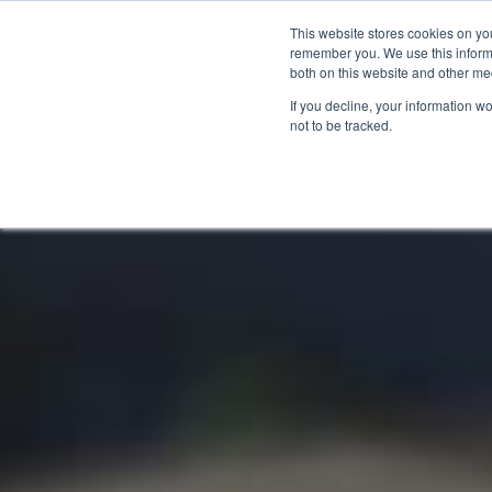
Kontakt aufnehmen:
+31 85 007033
Deutsch
This website stores cookies on yo
remember you. We use this informa
both on this website and other me
If you decline, your information w
not to be tracked.