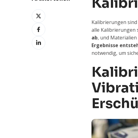
Kalib
Weiterleiten
X
Kalibrierungen sind
Weiterleiten
alle Kalibrierungen 
Facebook
ab
, und Materialien
Weiterleiten
Ergebnisse entste
LinkedIn
notwendig, um siche
Kalibr
Vibrat
Ersch