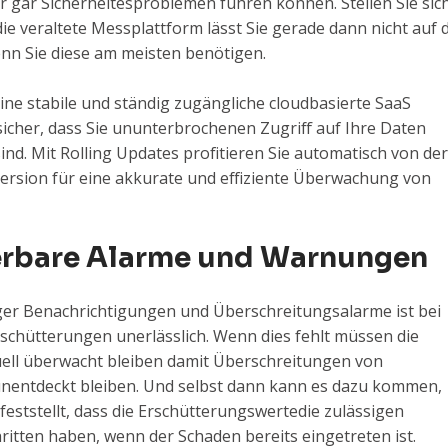
gar Sicherheitesproblemen führen können. Stellen Sie sic
die veraltete Messplattform lässt Sie gerade dann nicht auf d
nn Sie diese am meisten benötigen.
ne stabile und ständig zugängliche cloudbasierte SaaS
t sicher, dass Sie ununterbrochenen Zugriff auf Ihre Daten
ind. Mit Rolling Updates profitieren Sie automatisch von der
ersion für eine akkurate und effiziente Überwachung von
erbare Alarme und Warnungen
ger Benachrichtigungen und Überschreitungsalarme ist bei
chütterungen unerlässlich. Wenn dies fehlt müssen die
ell überwacht bleiben damit Überschreitungen von
nentdeckt bleiben. Und selbst dann kann es dazu kommen,
feststellt, dass die Erschütterungswertedie zulässigen
itten haben, wenn der Schaden bereits eingetreten ist.