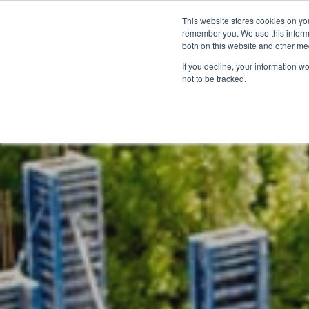
Kontakt aufnehmen:
+31 85 007033
Deutsch
This website stores cookies on yo
remember you. We use this informa
both on this website and other me
If you decline, your information w
not to be tracked.