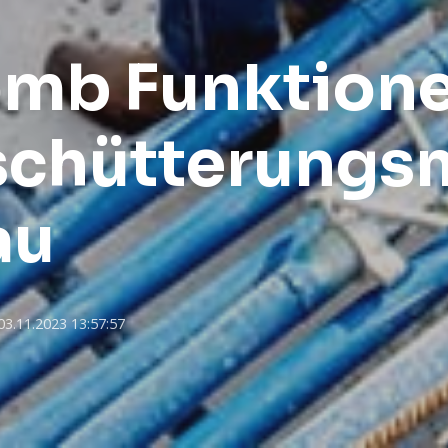
mb Funktione
rschütterung
au
03.11.2023 13:57:57