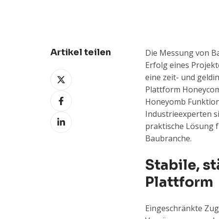
Artikel teilen
Die Messung von Bau
Erfolg eines Projek
Weiterleiten
eine zeit- und geld
X
Plattform Honeycomb
Weiterleiten
Honeyomb Funktionen
Facebook
Industrieexperten s
Weiterleiten
praktische Lösung f
LinkedIn
Baubranche.
Stabile, s
Plattform
Eingeschränkte Zugä