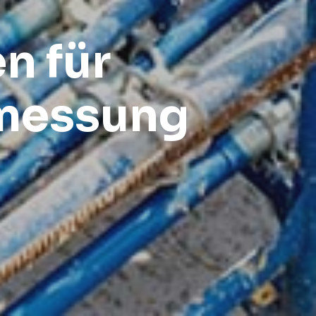
n für
smessung