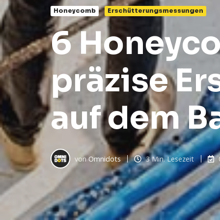
Honeycomb
Erschütterungsmessungen
6 Honeyco
präzise E
auf dem B
von
Omnidots
3 Min. Lesezeit