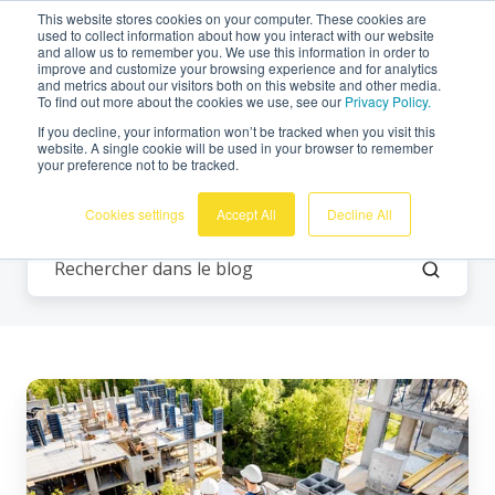
This website stores cookies on your computer. These cookies are
Français
used to collect information about how you interact with our website
and allow us to remember you. We use this information in order to
improve and customize your browsing experience and for analytics
and metrics about our visitors both on this website and other media.
To find out more about the cookies we use, see our
Privacy Policy.
If you decline, your information won’t be tracked when you visit this
website. A single cookie will be used in your browser to remember
your preference not to be tracked.
Honeycomb
Cookies settings
Accept All
Decline All
6
caractéristiques
de
Honeycomb