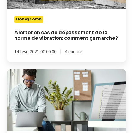
norme
de
vibration:
Honeycomb
comment
ça
Alerter en cas de dépassement de la
norme de vibration: comment ça marche?
marche?
14 févr. 2021 00:00:00
4 min lire
Comment
surveiller
les
vibrations
à
distance?