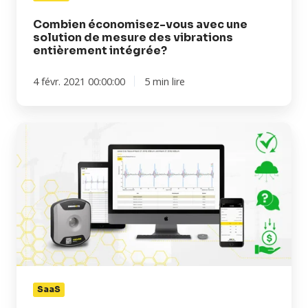
entièrement
intégrée?
Combien économisez-vous avec une
solution de mesure des vibrations
entièrement intégrée?
4 févr. 2021 00:00:00
5 min lire
Pourquoi
un
modèle
d'abonnement
(SaaS)
est
idéal
pour
les
logiciels
SaaS
de