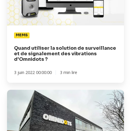
surveillance
et
de
signalement
des
MEMS
vibrations
d'Omnidots ?
Quand utiliser la solution de surveillance
et de signalement des vibrations
d'Omnidots ?
3 juin 2022 00:00:00
3 min lire
Le
fonctionnement
technique
des
mesures
de