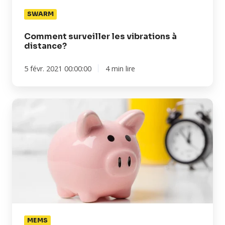
SWARM
Comment surveiller les vibrations à
distance?
5 févr. 2021 00:00:00
4 min lire
Combien
économisez-
vous
avec
une
solution
de
mesure
des
vibrations
MEMS