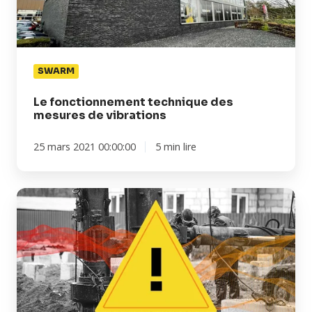
vibrations
SWARM
Le fonctionnement technique des
mesures de vibrations
25 mars 2021 00:00:00
5 min lire
Alerter
en
cas
de
dépassement
de
la