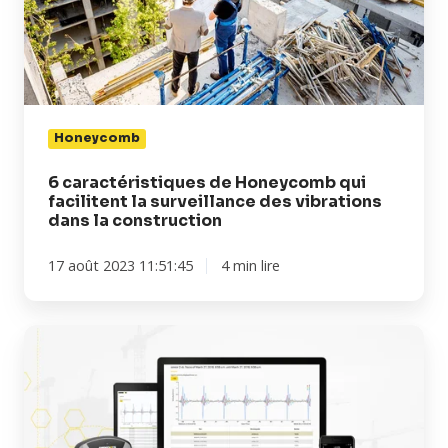
qui
facilitent
la
surveillance
des
vibrations
Honeycomb
dans
la
6 caractéristiques de Honeycomb qui
facilitent la surveillance des vibrations
construction
dans la construction
17 août 2023 11:51:45
4 min lire
Quand
utiliser
la
solution
de