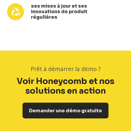
le
ses mises à jour et ses
ses
innovations de produit
terrain
mises
régulières
à
jour
et
ses
innovations
de
produit
Prêt à démarrer la démo ?
régulières
Voir Honeycomb et nos
solutions en action
Demander une démo gratuite