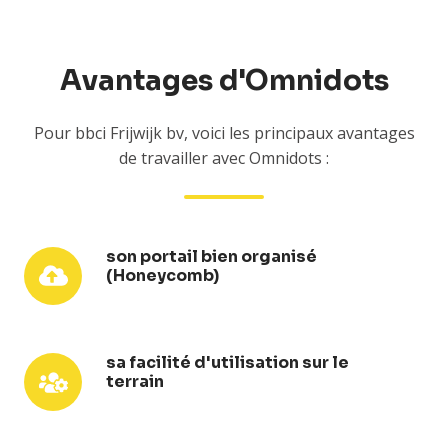
Avantages d'Omnidots
Pour bbci Frijwijk bv, voici les principaux avantages
de travailler avec Omnidots :
son portail bien organisé
son
(Honeycomb)
portail
bien
organisé
(Honeycomb)
sa facilité d'utilisation sur le
sa
terrain
facilité
d'utilisation
sur