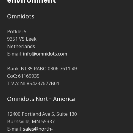
environment
Omnidots
Potklei 5
9351 VS Leek
Netherlands
E-mail:
info@omnidots.com
Bank: NL35 RABO 0306 7611 49
CoC: 61169935
T.V.A: NL854237677B01
Omnidots North America
12400 Portland Ave S, Suite 130
Burnsville, MN 55337
E-mail:
sales@north-