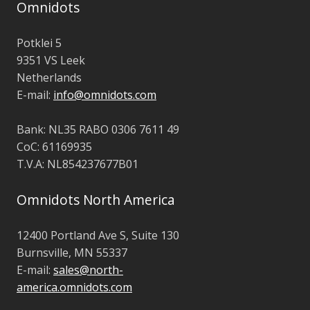
Omnidots
Potklei 5
9351 VS Leek
Netherlands
E-mail:
info@omnidots.com
Bank: NL35 RABO 0306 7611 49
CoC: 61169935
T.V.A: NL854237677B01
Omnidots North America
12400 Portland Ave S, Suite 130
Burnsville, MN 55337
E-mail:
sales@north-
america.omnidots.com