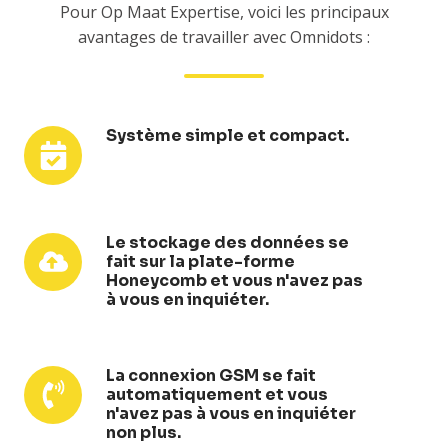
Pour Op Maat Expertise, voici les principaux
avantages de travailler avec Omnidots :
Système simple et compact.
Système
simple
et
compact.
Le stockage des données se
Le
fait sur la plate-forme
stockage
Honeycomb et vous n'avez pas
des
à vous en inquiéter.
données
se
fait
La connexion GSM se fait
La
automatiquement et vous
sur
connexion
n'avez pas à vous en inquiéter
la
GSM
non plus.
plate-