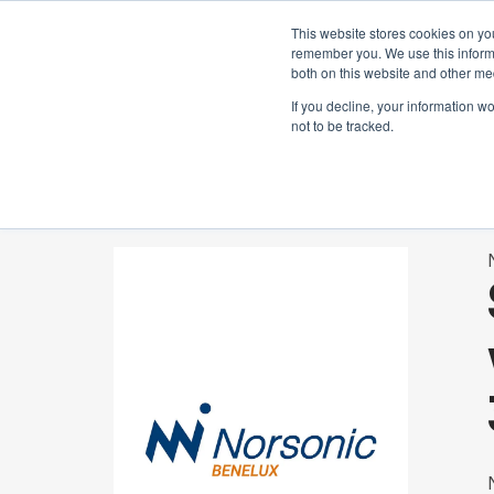
Prenez contact avec nous :
+31 85 
Français
This website stores cookies on yo
remember you. We use this informa
both on this website and other me
If you decline, your information w
not to be tracked.