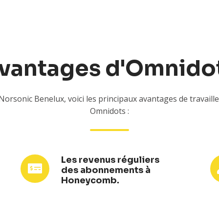
vantages d'Omnido
Norsonic Benelux, voici les principaux avantages de travaille
Omnidots :
Les revenus réguliers
Les
Sa
des abonnements à
revenus
fia
Honeycomb.
réguliers
des
abonnements