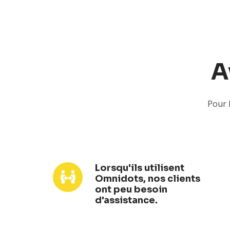
A
Pour 
Lorsqu'ils utilisent
Lorsqu'ils
Omnidots, nos clients
utilisent
ont peu besoin
Omnidots,
d'assistance.
nos
clients