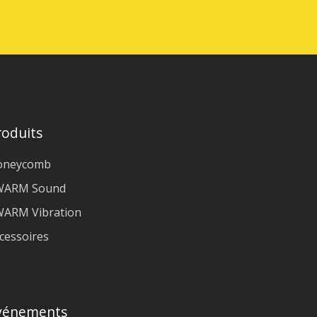
roduits
oneycomb
WARM Sound
ARM Vibration
cessoires
vénements