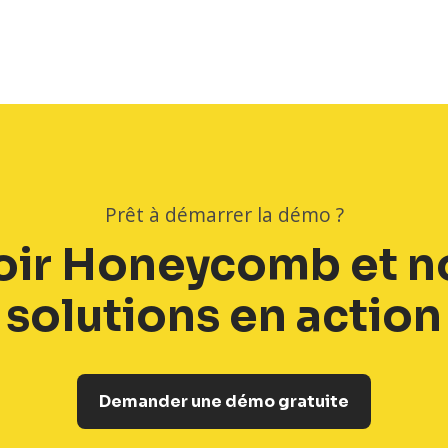
à
Honeycomb.
Prêt à démarrer la démo ?
oir Honeycomb et n
solutions en action
Demander une démo gratuite