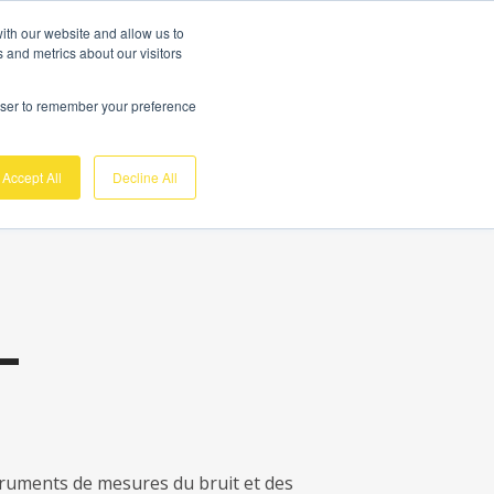
Demo Gratuite
Login
ith our website and allow us to
 and metrics about our visitors
 connaître
Soutien
Service client
rowser to remember your preference
Accept All
Decline All
-
struments de mesures du bruit et des