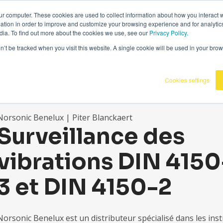
0070336
|
Omnidots dans les médias
ur computer. These cookies are used to collect information about how you interact w
tion in order to improve and customize your browsing experience and for analytics
dia. To find out more about the cookies we use, see our
Privacy Policy.
Produits
Clients
Savoir
Nous
on’t be tracked when you visit this website. A single cookie will be used in your b
Cookies settings
Norsonic Benelux | Piter Blanckaert
Surveillance des
vibrations DIN 4150
3 et DIN 4150-2
Norsonic Benelux est un distributeur spécialisé dans les in